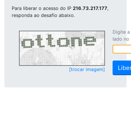
Para liberar o acesso
do IP
216.73.217.177
,
responda ao desafio abaixo.
Digite 
lado no
[trocar imagem]