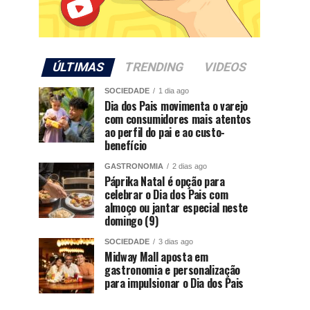
ÚLTIMAS
TRENDING
VIDEOS
SOCIEDADE
1 dia ago
Dia dos Pais movimenta o varejo
com consumidores mais atentos
ao perfil do pai e ao custo-
benefício
GASTRONOMIA
2 dias ago
Páprika Natal é opção para
celebrar o Dia dos Pais com
almoço ou jantar especial neste
domingo (9)
SOCIEDADE
3 dias ago
Midway Mall aposta em
gastronomia e personalização
para impulsionar o Dia dos Pais