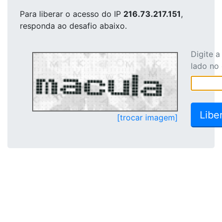
Para liberar o acesso
do IP
216.73.217.151
,
responda ao desafio abaixo.
Digite 
lado no
[trocar imagem]