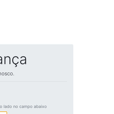
ança
nosco.
ao lado no campo abaixo