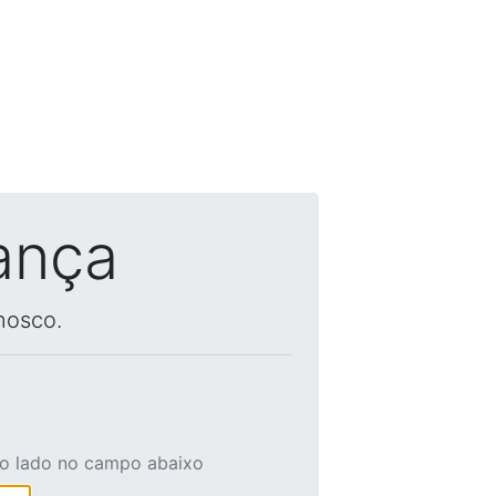
ança
nosco.
ao lado no campo abaixo