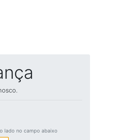
ança
nosco.
ao lado no campo abaixo