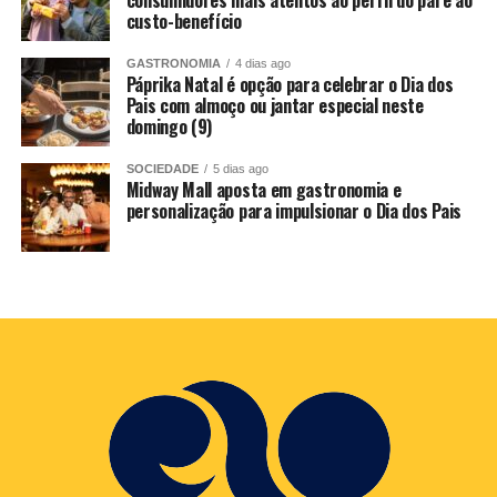
custo-benefício
divertir mesmo, tudo em torno de uma atividade
democrática, que tem o poder de agregar pessoas”,
GASTRONOMIA
4 dias ago
complementa.
Páprika Natal é opção para celebrar o Dia dos
Pais com almoço ou jantar especial neste
domingo (9)
Consolidada como o maior evento esportivo do Rio
Grande do Norte e um dos maiores do Brasil, a Meia
SOCIEDADE
5 dias ago
Maratona do Sol Sicredi vai além da corrida em si e
Midway Mall aposta em gastronomia e
ganha cada vez mais espaço no cenário esportivo como a
personalização para impulsionar o Dia dos Pais
festa de todos os esportes. “É o momento de cada
participante se encontrar com quem gosta da atividade
esportiva, curtir a cidade com segurança e viver uma
experiência inesquecível”, acrescenta Gabriel.
Outro ponto a ser ressaltado é a movimentação que o
segmento do turismo recebe no período, quando a
cidade recebe os chamados “maraturistas”, atletas que
viajam o Brasil e o mundo para participar de corridas de
rua.