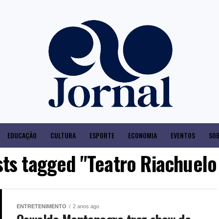
EDUCAÇÃO
CULTURA
ESPORTE
ECONOMIA
EVENTOS
SOB
sts tagged "Teatro Riachuelo
ENTRETENIMENTO
2 anos ago