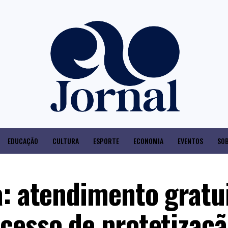
EDUCAÇÃO
CULTURA
ESPORTE
ECONOMIA
EVENTOS
SOB
a: atendimento gratu
cesso de protetizaç