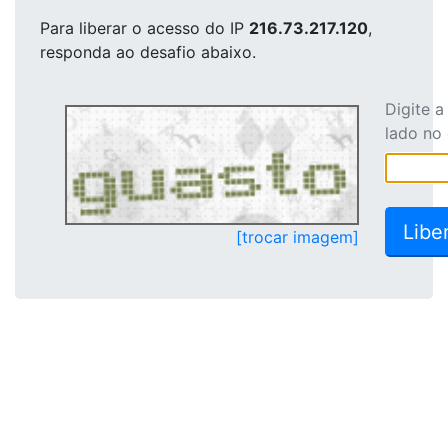
Para liberar o acesso
do IP
216.73.217.120
,
responda ao desafio abaixo.
Digite 
lado no
[trocar imagem]