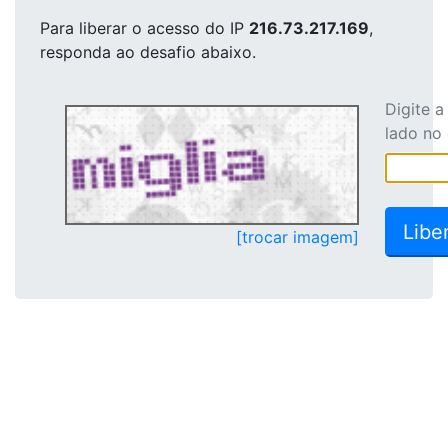
Para liberar o acesso
do IP
216.73.217.169
,
responda ao desafio abaixo.
Digite 
lado no
[trocar imagem]