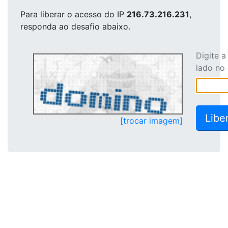
Para liberar o acesso
do IP
216.73.216.231
,
responda ao desafio abaixo.
Digite 
lado no
[trocar imagem]