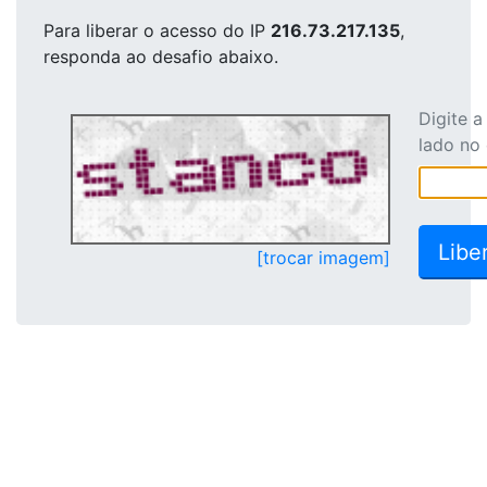
Para liberar o acesso
do IP
216.73.217.135
,
responda ao desafio abaixo.
Digite 
lado no
[trocar imagem]