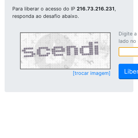
Para liberar o acesso
do IP
216.73.216.231
,
responda ao desafio abaixo.
Digite 
lado no
[trocar imagem]