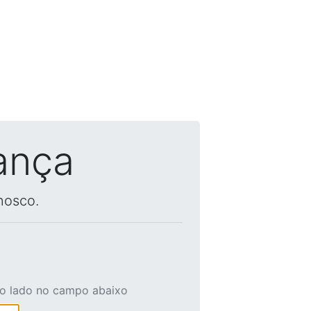
ança
nosco.
ao lado no campo abaixo