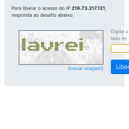
Para liberar o acesso
do IP
216.73.217.121
,
responda ao desafio abaixo.
Digite 
lado no
[trocar imagem]