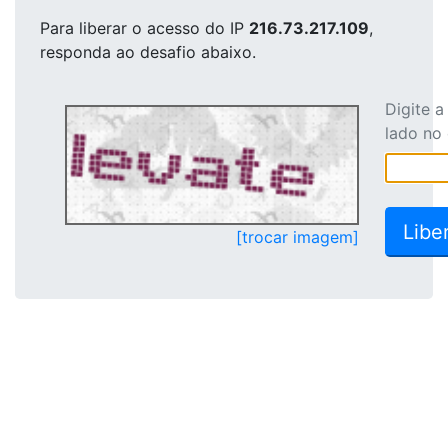
Para liberar o acesso
do IP
216.73.217.109
,
responda ao desafio abaixo.
Digite 
lado no
[trocar imagem]